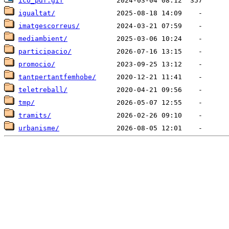
ico_pdf.gif
igualtat/
imatgescorreus/
mediambient/
participacio/
promocio/
tantpertantfemhobe/
teletreball/
tmp/
tramits/
urbanisme/