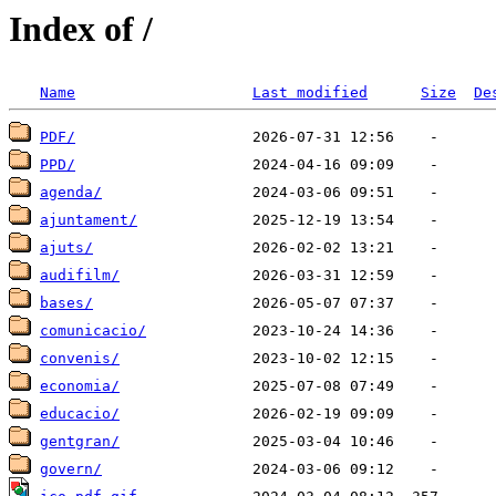
Index of /
Name
Last modified
Size
De
PDF/
PPD/
agenda/
ajuntament/
ajuts/
audifilm/
bases/
comunicacio/
convenis/
economia/
educacio/
gentgran/
govern/