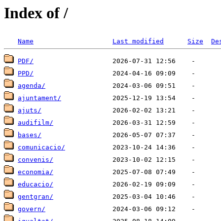
Index of /
Name
Last modified
Size
De
PDF/
PPD/
agenda/
ajuntament/
ajuts/
audifilm/
bases/
comunicacio/
convenis/
economia/
educacio/
gentgran/
govern/