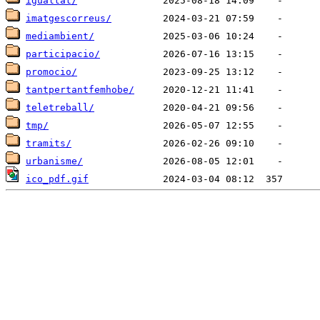
igualtat/
imatgescorreus/
mediambient/
participacio/
promocio/
tantpertantfemhobe/
teletreball/
tmp/
tramits/
urbanisme/
ico_pdf.gif