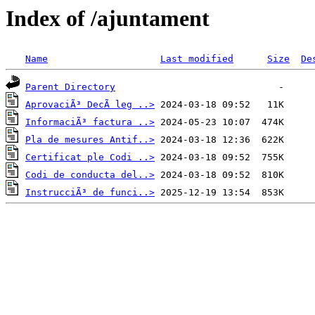
Index of /ajuntament
Name
Last modified
Size
De
Parent Directory
AprovaciÃ³ DecÃ leg ..>
InformaciÃ³ factura ..>
Pla de mesures Antif..>
Certificat ple Codi ..>
Codi de conducta del..>
InstrucciÃ³ de funci..>