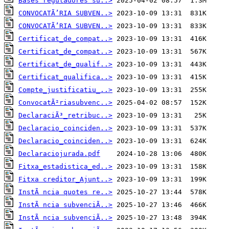
Bases reguladores su..>
CONVOCATÃ’RIA SUBVEN..>
CONVOCATÃ’RIA SUBVEN..>
Certificat_de_compat..>
Certificat_de_compat..>
Certificat_de_qualif..>
Certificat_qualifica..>
Compte_justificatiu_..>
ConvocatÃ²riasubvenc..>
DeclaraciÃ³_retribuc..>
Declaracio_coinciden..>
Declaracio_coinciden..>
Declaraciojurada.pdf
Fitxa_estadistica_ed..>
Fitxa creditor_Ajunt..>
InstÃ ncia quotes re..>
InstÃ ncia subvenciÃ..>
InstÃ ncia subvenciÃ..>