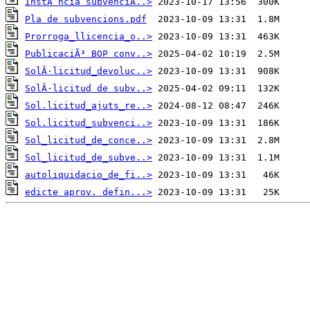
InstÃ ncia subvenciÃ..>
Pla de subvencions.pdf
Prorroga_llicencia_o..>
PublicaciÃ³ BOP conv..>
SolÂ·licitud_devoluc..>
SolÂ·licitud de subv..>
Sol.licitud_ajuts_re..>
Sol.licitud_subvenci..>
Sol_licitud_de_conce..>
Sol_licitud_de_subve..>
autoliquidacio_de_fi..>
edicte aprov. defin...>