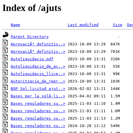
Index of /ajuts
Name
Last modified
Size
De
Parent Directory
AprovaciÃ³ definitiv..>
AprovaciÃ³ definitiv..>
Autoliquidacio.pdf
Autoliquidacio_de_ac..>
Autoliquidacio_llice..>
Autoritzacio_de_repr..>
BOP Sol.licitud ajut..>
Bases per la solÂ·li..>
Bases reguladores su..>
Bases reguladores su..>
Bases reguladores su..>
Bases reguladores su..>