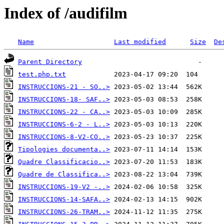
Index of /audifilm
Name
Last modified
Size
De
Parent Directory
test.php.txt
INSTRUCCIONS-21 - SO..>
INSTRUCCIONS-18- SAF..>
INSTRUCCIONS-22 - CA..>
INSTRUCCIONS-6-2 - L..>
INSTRUCCIONS-8-V2-CO..>
Tipologies documenta..>
Quadre Classificacio..>
Quadre de Classifica..>
INSTRUCCIONS-19-V2 -..>
INSTRUCCIONS-14-SAFA..>
INSTRUCCIONS-26-TRAM..>