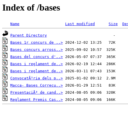
Index of /bases
Name
Last modified
Size
De
Parent Directory
Bases 1r concurs de ..>
Bases concurs arross..>
Bases del concurs d'..>
Bases i reglament de..>
Bases i reglament de..>
ConvocatÃ²ria dels p..>
Macca- Bases Correcu..>
PresentaciÃ³ de cand..>
Reglament Premis Cas..>