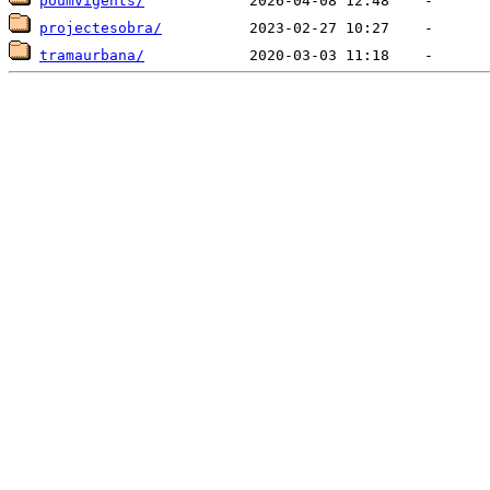
poumvigents/
projectesobra/
tramaurbana/