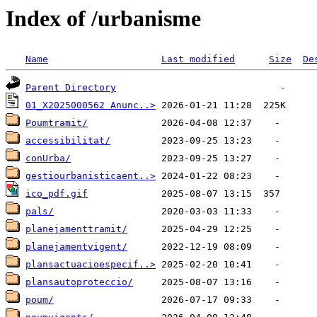
Index of /urbanisme
Name
Last modified
Size
De
Parent Directory
01_X2025000562 Anunc..>
Poumtramit/
accessibilitat/
conUrba/
gestiourbanisticaent..>
ico_pdf.gif
pals/
planejamenttramit/
planejamentvigent/
plansactuacioespecif..>
plansautoproteccio/
poum/