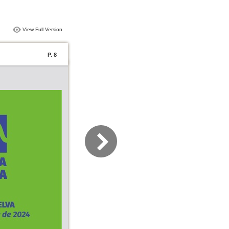
View Full Version
P. 8