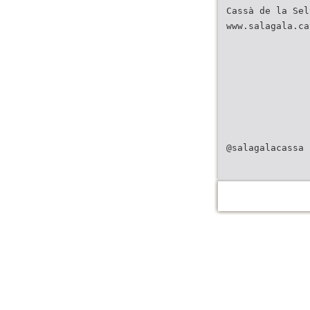
Cassà de la Sel
www.salagala.ca
@salagalacassa