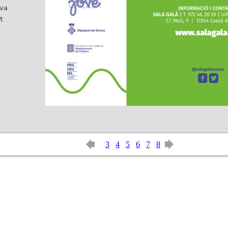
va
t
3
4
5
6
7
8